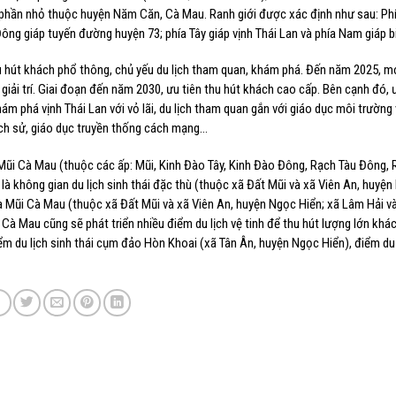
hần nhỏ thuộc huyện Năm Căn, Cà Mau. Ranh giới được xác định như sau: Phí
ng giáp tuyến đường huyện 73; phía Tây giáp vịnh Thái Lan và phía Nam giáp b
thu hút khách phổ thông, chủ yếu du lịch tham quan, khám phá. Đến năm 2025, m
 giải trí. Giai đoạn đến năm 2030, ưu tiên thu hút khách cao cấp. Bên cạnh đó, 
ám phá vịnh Thái Lan với vỏ lãi, du lịch tham quan gắn với giáo dục môi trường
ịch sử, giáo dục truyền thống cách mạng…
 Cà Mau (thuộc các ấp: Mũi, Kinh Đào Tây, Kinh Đào Đông, Rạch Tàu Đông, 
 là không gian du lịch sinh thái đặc thù (thuộc xã Đất Mũi và xã Viên An, huyện
ia Mũi Cà Mau (thuộc xã Đất Mũi và xã Viên An, huyện Ngọc Hiển; xã Lâm Hải v
à Mau cũng sẽ phát triển nhiều điểm du lịch vệ tinh để thu hút lượng lớn khác
m du lịch sinh thái cụm đảo Hòn Khoai (xã Tân Ân, huyện Ngọc Hiển), điểm du