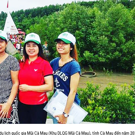
 du lịch quốc gia Mũi Cà Mau (Khu DLQG Mũi Cà Mau), tỉnh Cà Mau đến năm 20