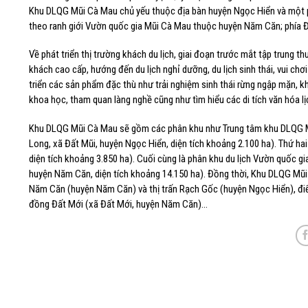
Khu DLQG Mũi Cà Mau chủ yếu thuộc địa bàn huyện Ngọc Hiển và một p
theo ranh giới Vườn quốc gia Mũi Cà Mau thuộc huyện Năm Căn; phía Đô
Về phát triển thị trường khách du lịch, giai đoạn trước mắt tập trung 
khách cao cấp, hướng đến du lịch nghỉ dưỡng, du lịch sinh thái, vui chơi
triển các sản phẩm đặc thù như trải nghiệm sinh thái rừng ngập mặn, kh
khoa học, tham quan làng nghề cũng như tìm hiểu các di tích văn hóa l
Khu DLQG Mũi Cà Mau sẽ gồm các phân khu như Trung tâm khu DLQG Mũi
Long, xã Đất Mũi, huyện Ngọc Hiển, diện tích khoảng 2.100 ha). Thứ hai
diện tích khoảng 3.850 ha). Cuối cùng là phân khu du lịch Vườn quốc g
huyện Năm Căn, diện tích khoảng 14.150 ha). Đồng thời, Khu DLQG Mũi C
Năm Căn (huyện Năm Căn) và thị trấn Rạch Gốc (huyện Ngọc Hiển), điể
đồng Đất Mới (xã Đất Mới, huyện Năm Căn)…