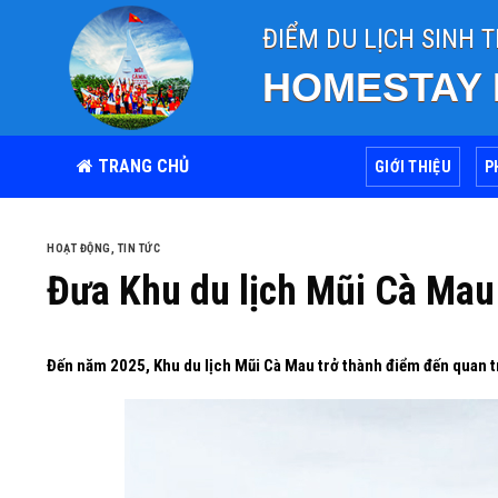
Skip
ĐIỂM DU LỊCH SINH 
to
content
HOMESTAY
TRANG CHỦ
GIỚI THIỆU
P
HOẠT ĐỘNG
,
TIN TỨC
Đưa Khu du lịch Mũi Cà Mau
Đến năm 2025, Khu du lịch Mũi Cà Mau trở thành điểm đến quan 