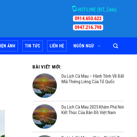
HOTLINE (ĐT, Zalo)
0914.650.622
0947.216.798
IỆN ẢNH
TIN TỨC
LIÊN HỆ
NGÔN NGỮ
BÀI VIẾT MỚI:
Du Lịch Cà Mau – Hành Trình Về Đất
Mũi Thiêng Liêng Của Tổ Quốc
Du Lịch Cà Mau 2025 Khám Phá Nơi
Kết Thúc Của Bản Đồ Việt Nam