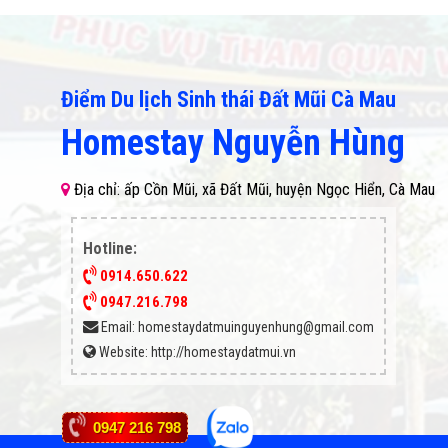
Điểm Du lịch Sinh thái Đất Mũi Cà Mau
Homestay Nguyễn Hùng
Địa chỉ: ấp Cồn Mũi, xã Đất Mũi, huyện Ngọc Hiển, Cà Mau
ch Cà Mau 2025
Du Lịch Cà Mau – Khám
Điểm tham 
há Nơi Kết Thúc
Phá Vẻ Đẹp Miền Đất Cực
tại xã Đấ
ản Đồ Việt Nam
Nam Tổ Quốc
Hotline:
– miền đất cực Nam
Du Lịch Cà Mau: Khám Phá
Đất Mũi Cà M
0914.650.622
nơi giao thoa kỳ diệu
Trọn Vẹn Vẻ Đẹp Hùng Vĩ Và
tham quan h
0947.216.798
giữa [...]
Mộc Mạc [...]
là Vườn
Email:
homestaydatmuinguyenhung@gmail.com
Website:
http://homestaydatmui.vn
0947 216 798