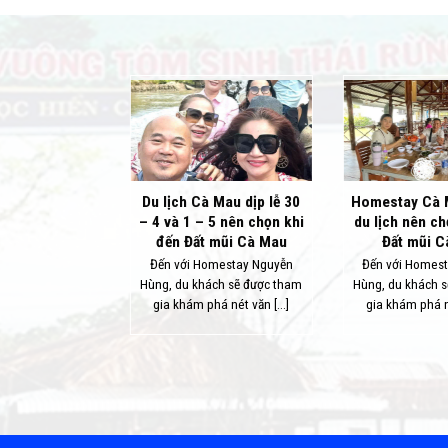
quan, Du lịch
Du lịch Cà Mau dịp lễ 30
Homestay Cà 
t Mũi tỉnh Cà
– 4 và 1 – 5 nên chọn khi
du lịch nên ch
Mau
đến Đất mũi Cà Mau
Đất mũi 
au có nhiều điểm
Đến với Homestay Nguyễn
Đến với Homes
ấp dẫn, nổi bật
Hùng, du khách sẽ được tham
Hùng, du khách 
 quốc [...]
gia khám phá nét văn [...]
gia khám phá né