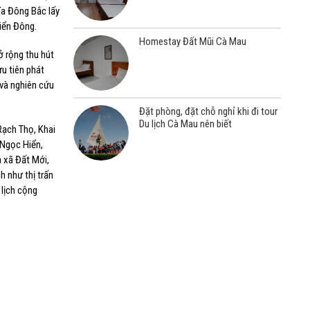
a Đông Bắc lấy
iển Đông.
Homestay Đất Mũi Cà Mau
ở rộng thu hút
ưu tiên phát
 và nghiên cứu
Đặt phòng, đặt chỗ nghỉ khi đi tour
Du lịch Cà Mau nên biết
Rạch Thọ, Khai
 Ngọc Hiển,
à xã Đất Mới,
h như thị trấn
 lịch cộng