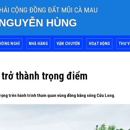
THÁI CỘNG ĐỒNG ĐẤT MŨI CÀ MAU
 NGUYỄN HÙNG
HÒNG NGHỈ
NHÀ HÀNG
VẬN CHUYỂN
HOẠT ĐỘNG
THƯ V
 trở thành trọng điểm
trọng trên hành trình tham quan vùng đồng bằng sông Cửu Long.