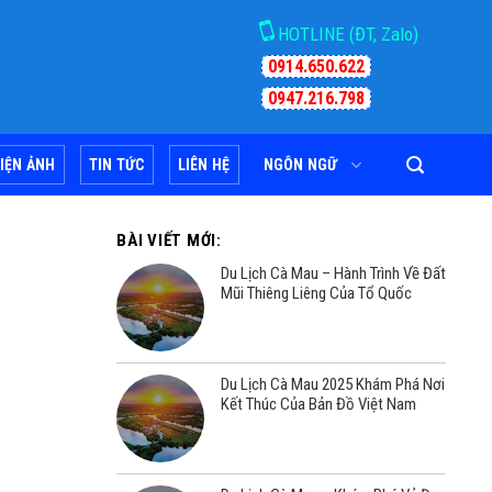
HOTLINE (ĐT, Zalo)
0914.650.622
0947.216.798
IỆN ẢNH
TIN TỨC
LIÊN HỆ
NGÔN NGỮ
BÀI VIẾT MỚI:
Du Lịch Cà Mau – Hành Trình Về Đất
Mũi Thiêng Liêng Của Tổ Quốc
Du Lịch Cà Mau 2025 Khám Phá Nơi
Kết Thúc Của Bản Đồ Việt Nam