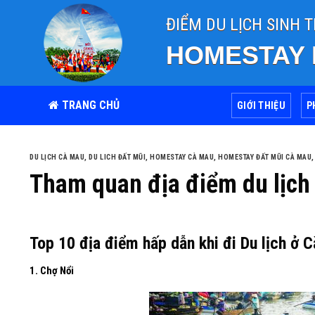
Skip
ĐIỂM DU LỊCH SINH 
to
content
HOMESTAY
TRANG CHỦ
GIỚI THIỆU
P
DU LỊCH CÀ MAU
,
DU LICH ĐẤT MŨI
,
HOMESTAY CÀ MAU
,
HOMESTAY ĐẤT MŨI CÀ MAU
Tham quan địa điểm du lịch
Top 10 địa điểm hấp dẫn khi đi Du lịch ở 
1. Chợ Nổi