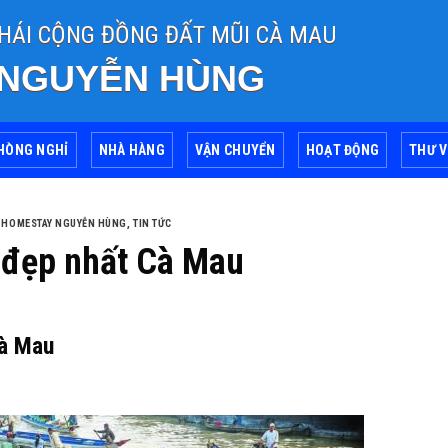
THÁI CỘNG ĐỒNG ĐẤT MŨI CÀ MAU
 NGUYỄN HÙNG
HÒNG NGHỈ
NHÀ HÀNG
VẬN CHUYỂN
HOẠT ĐỘNG
THƯ V
,
HOMESTAY NGUYỄN HÙNG
,
TIN TỨC
 đẹp nhất Cà Mau
Cà Mau