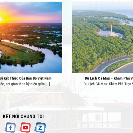
Du Lịch Cà Mau – Khám Phá Vẻ Đẹp Miền Đất Cực Nam Tổ Quốc
Du Lịch Cà Mau: Khám Phá Trọn Vẹn Vẻ Đẹp Hùng Vĩ Và Mộc Mạc [...]
KẾT NỐI CHÚNG TÔI