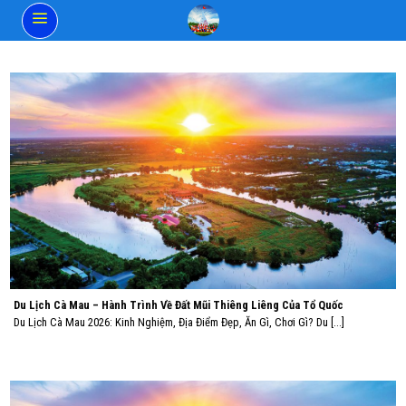
Skip
to
content
Du Lịch Cà Mau – Hành Trình Về Đất Mũi Thiêng Liêng Của Tổ Quốc
Du Lịch Cà Mau 2026: Kinh Nghiệm, Địa Điểm Đẹp, Ăn Gì, Chơi Gì? Du [...]