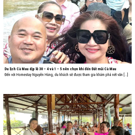
Du lịch Cà Mau dịp lễ 30 – 4 và 1 – 5 nên chọn khi đến Đất mũi Cà Mau
Đến với Homestay Nguyễn Hùng, du khách sẽ được tham gia khám phá nét văn [...]