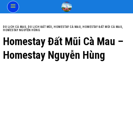
Skip
to
content
DU LỊCH CÀ MAU
,
DU LICH ĐẤT MŨI
,
HOMESTAY CÀ MAU
,
HOMESTAY ĐẤT MŨI CÀ MAU
,
HOMESTAY NGUYỄN HÙNG
Homestay Đất Mũi Cà Mau –
Homestay Nguyễn Hùng