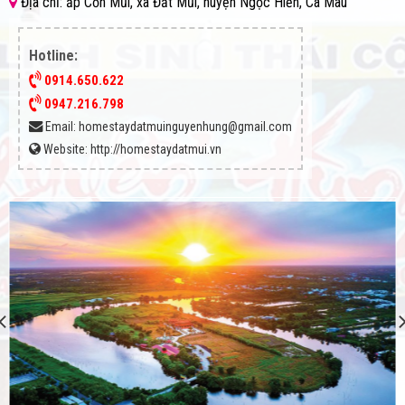
Địa chỉ: ấp Cồn Mũi, xã Đất Mũi, huyện Ngọc Hiển, Cà Mau
Hotline:
0914.650.622
0947.216.798
Email:
homestaydatmuinguyenhung@gmail.com
Website:
http://homestaydatmui.vn